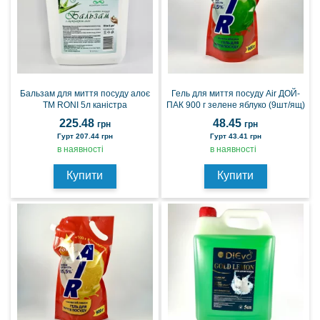
Бальзам для миття посуду алоє
Гель для миття посуду Air ДОЙ-
ТМ RONI 5л каністра
ПАК 900 г зелене яблуко (9шт/ящ)
225.48
48.45
грн
грн
Гурт 207.44 грн
Гурт 43.41 грн
в наявності
в наявності
Купити
Купити