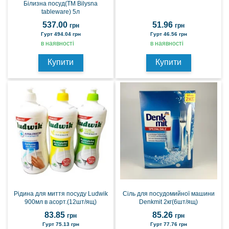
Білизна посуд(ТМ Bilysna
tableware) 5л
537.00
51.96
грн
грн
Гурт 494.04 грн
Гурт 46.56 грн
в наявності
в наявності
Купити
Купити
Рідина для миття посуду Ludwik
Сіль для посудомийної машини
900мл в асорт.(12шт/ящ)
Denkmit 2кг(6шт/ящ)
83.85
85.26
грн
грн
Гурт 75.13 грн
Гурт 77.76 грн