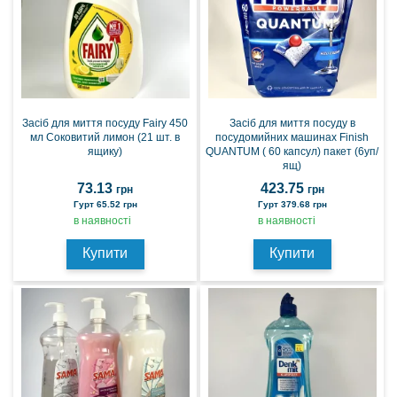
Засіб для миття посуду Fairy 450
Засіб для миття посуду в
мл Соковитий лимон (21 шт. в
посудомийних машинах Finish
ящику)
QUANTUM ( 60 капсул) пакет (6уп/
ящ)
73.13
423.75
грн
грн
Гурт 65.52 грн
Гурт 379.68 грн
в наявності
в наявності
Купити
Купити