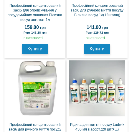
Професійний концентрований
Професійний концентрований
засіб для ополіскування у
засіб для ручного миття посуду
посудомийних машинах Білизна
Білизна посуд 1л(12шт/ящ)
посуд автомат 1л
159.00
141.00
грн
грн
Гурт 146.28 грн
Гурт 129.72 грн
в наявності
в наявності
Купити
Купити
Професійний концентрований
Рідина для миття посуду Ludwik
засіб для ручного миття посуду
450 мл в асорт.(20 шт/ящ)