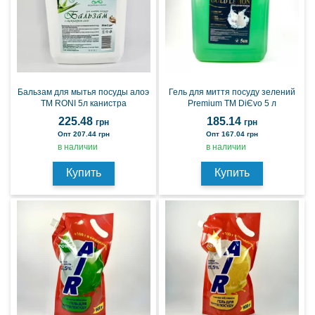
Бальзам для мытья посуды алоэ
Гель для миття посуду зелений
ТМ RONI 5л канистра
Premium TM DiЄvo 5 л
225.48
185.14
грн
грн
Опт 207.44 грн
Опт 167.04 грн
в наличии
в наличии
Купить
Купить