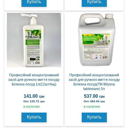
Купить
Купить
Професійний концентрований
Професійний концентрований
засіб для ручного миття посуду
засіб для ручного миття посуду
Білизна посуд 1л(12шт/ящ)
Білизна посуд(ТМ Bilysna
tableware) 5л
141.00
537.00
грн
грн
Опт 129.72 грн
Опт 494.04 грн
в наличии
в наличии
Купить
Купить