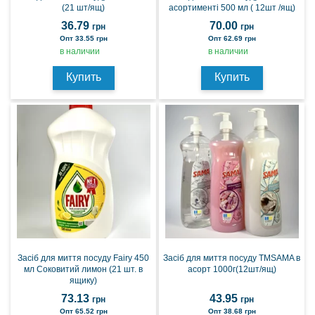
(21 шт/ящ)
асортименті 500 мл ( 12шт /ящ)
36.79
70.00
грн
грн
Опт 33.55 грн
Опт 62.69 грн
в наличии
в наличии
Купить
Купить
Засіб для миття посуду Fairy 450
Засіб для миття посуду ТМSAMA в
мл Соковитий лимон (21 шт. в
асорт 1000г(12шт/ящ)
ящику)
73.13
43.95
грн
грн
Опт 65.52 грн
Опт 38.68 грн