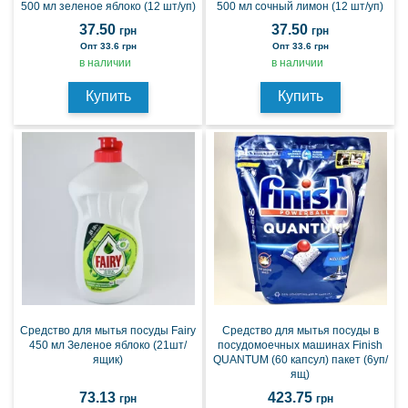
500 мл зеленое яблоко (12 шт/уп)
500 мл сочный лимон (12 шт/уп)
37.50
37.50
грн
грн
Опт 33.6 грн
Опт 33.6 грн
в наличии
в наличии
Купить
Купить
Средство для мытья посуды Fairy
Средство для мытья посуды в
450 мл Зеленое яблоко (21шт/
посудомоечных машинах Finish
ящик)
QUANTUM (60 капсул) пакет (6уп/
ящ)
73.13
423.75
грн
грн