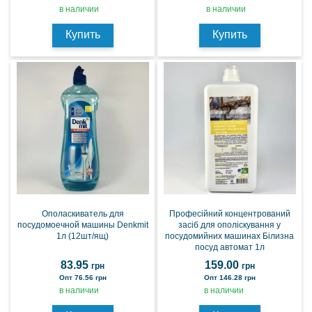
в наличии
в наличии
Купить
Купить
Ополаскиватель для
Професійний концентрований
посудомоечной машины Denkmit
засіб для ополіскування у
1л (12шт/ящ)
посудомийних машинах Білизна
посуд автомат 1л
83.95
159.00
грн
грн
Опт 76.56 грн
Опт 146.28 грн
в наличии
в наличии