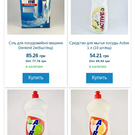
Сіль для посудомийної машини
Средство для мытья посуды Active
Denkmit 2кг(6шт/ящ)
1 л (10 шт/ящ)
85.26
54.21
грн
грн
Опт 77.76 грн
Опт 49.44 грн
в наличии
в наличии
Купить
Купить