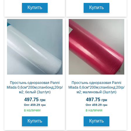
Купить
Купить
Простынь одноразовая Panni
Простынь одноразовая Panni
Mlada 0,6см*200м;спанбонд;20гр/
Mlada 0,6см*200м;спанбонд;20гр/
м2; белый (3шт/уп)
м2; малиновый (3шт/уп)
497.75
497.75
грн
грн
Опт 459.29 грн
Опт 459.29 грн
в наличии
в наличии
Купить
Купить