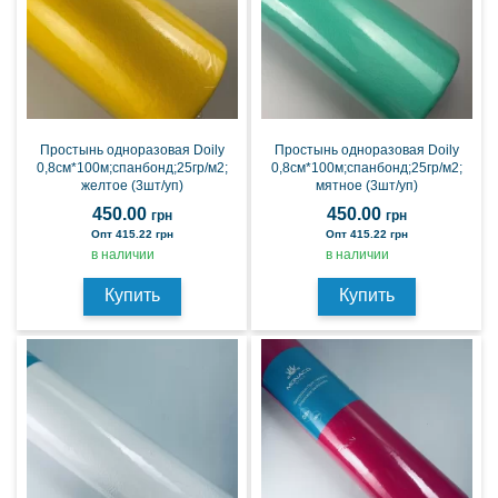
Простынь одноразовая Doily
Простынь одноразовая Doily
0,8см*100м;спанбонд;25гр/м2;
0,8см*100м;спанбонд;25гр/м2;
желтое (3шт/уп)
мятное (3шт/уп)
450.00
450.00
грн
грн
Опт 415.22 грн
Опт 415.22 грн
в наличии
в наличии
Купить
Купить