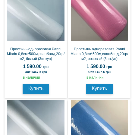
Простынь одноразовая Panni
Простынь одноразовая Panni
Mlada 0,8см*500м;спанбонд;20гр/
Mlada 0,8см*500м;спанбонд;20гр/
м2; белый (3шт/уп)
м2; розовый (3шт/уп)
1 590.00
1 590.00
грн
грн
Опт 1467.5 грн
Опт 1467.5 грн
в наличии
в наличии
Купить
Купить