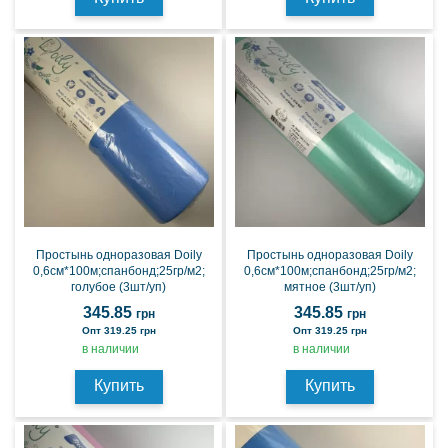
Простынь одноразовая Doily
Простынь одноразовая Doily
0,6см*100м;спанбонд;25гр/м2;
0,6см*100м;спанбонд;25гр/м2;
голубое (3шт/уп)
мятное (3шт/уп)
345.85
345.85
грн
грн
Опт 319.25 грн
Опт 319.25 грн
в наличии
в наличии
Купить
Купить