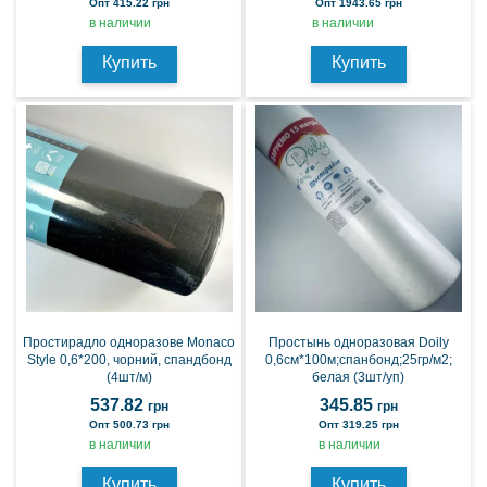
Опт 415.22 грн
Опт 1943.65 грн
в наличии
в наличии
Купить
Купить
Простирадло одноразове Monaco
Простынь одноразовая Doily
Style 0,6*200, чорний, спандбонд
0,6см*100м;спанбонд;25гр/м2;
(4шт/м)
белая (3шт/уп)
537.82
345.85
грн
грн
Опт 500.73 грн
Опт 319.25 грн
в наличии
в наличии
Купить
Купить