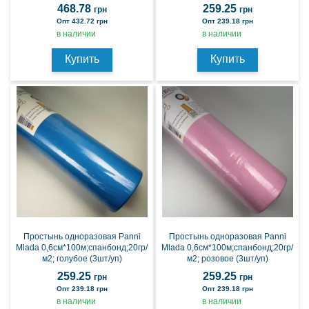
468.78
259.25
грн
грн
Опт 432.72 грн
Опт 239.18 грн
в наличии
в наличии
Купить
Купить
Простынь одноразовая Panni
Простынь одноразовая Panni
Mlada 0,6см*100м;спанбонд;20гр/
Mlada 0,6см*100м;спанбонд;20гр/
м2; голубое (3шт/уп)
м2; розовое (3шт/уп)
259.25
259.25
грн
грн
Опт 239.18 грн
Опт 239.18 грн
в наличии
в наличии