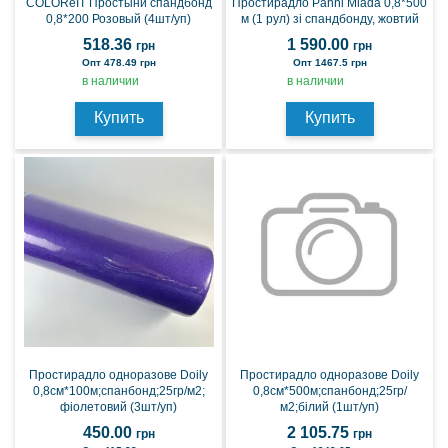
COLOReIT Простыни спандбонд
Простирадло Panni Mlada 0,8*500
0,8*200 Розовый (4шт/уп)
м (1 рул) зі спандбонду, жовтий
518.36
1 590.00
грн
грн
Опт 478.49 грн
Опт 1467.5 грн
в наличии
в наличии
Купить
Купить
Простирадло одноразове Doily
Простирадло одноразове Doily
0,8см*100м;спанбонд;25гр/м2;
0,8см*500м;спанбонд;25гр/
фіолетовий (3шт/уп)
м2;білий (1шт/уп)
450.00
2 105.75
грн
грн