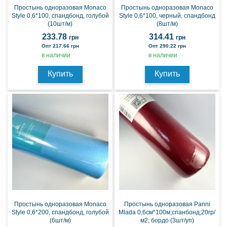
Простынь одноразовая Monaco
Простынь одноразовая Monaco
Style 0,6*100, спандбонд, голубой
Style 0,6*100, черный, спандбонд
(10шт/м)
(8шт/м)
233.78
314.41
грн
грн
Опт 217.66 грн
Опт 290.22 грн
в наличии
в наличии
Купить
Купить
Простынь одноразовая Monaco
Простынь одноразовая Panni
Style 0,6*200, спандбонд, голубой
Mlada 0,6см*100м;спанбонд;20гр/
(6шт/м)
м2; бордо (3шт/уп)