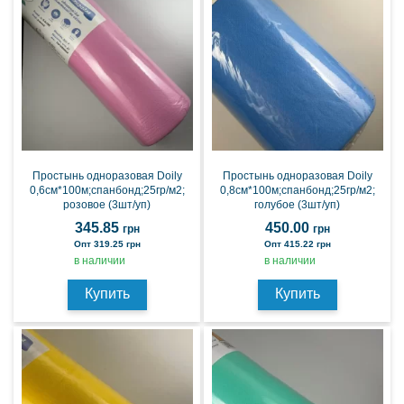
Простынь одноразовая Doily
Простынь одноразовая Doily
0,6см*100м;спанбонд;25гр/м2;
0,8см*100м;спанбонд;25гр/м2;
розовое (3шт/уп)
голубое (3шт/уп)
345.85
450.00
грн
грн
Опт 319.25 грн
Опт 415.22 грн
в наличии
в наличии
Купить
Купить