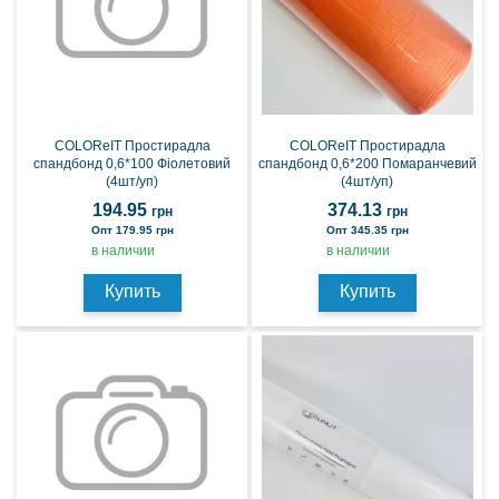
COLOReIT Простирадла
COLOReIT Простирадла
спандбонд 0,6*100 Фіолетовий
спандбонд 0,6*200 Помаранчевий
(4шт/уп)
(4шт/уп)
194.95
374.13
грн
грн
Опт 179.95 грн
Опт 345.35 грн
в наличии
в наличии
Купить
Купить