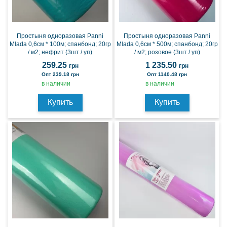
Простыня одноразовая Panni
Простыня одноразовая Panni
Mlada 0,6см * 100м; спанбонд; 20гр
Mlada 0,6см * 500м; спанбонд; 20гр
/ м2; нефрит (3шт / уп)
/ м2; розовое (3шт / уп)
259.25
1 235.50
грн
грн
Опт 239.18 грн
Опт 1140.48 грн
в наличии
в наличии
Купить
Купить