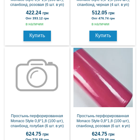
спанбонд, розовая (6 шт. в уп)
спанбонд, черная (4 шт. в уп)
422.24
512.05
грн
грн
Опт 393.12 грн
Опт 476.74 грн
в наличии
в наличии
Купить
Купить
Простынь перфорированная
Простынь перфорированная
Monaco Style 0,8*1,8 (100 шт),
Monaco Style 0,8*1,8 (100 шт),
спанбонд, голубая (6 шт. в уп)
спанбонд, розовая (6 шт. в уп)
624.75
624.75
грн
грн
Опт 576.68 грн
Опт 576.68 грн