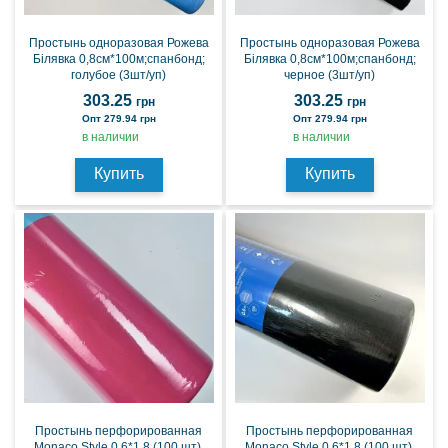
Простынь одноразовая Рожева
Простынь одноразовая Рожева
Білявка 0,8см*100м;спанбонд;
Білявка 0,8см*100м;спанбонд;
голубое (3шт/уп)
черное (3шт/уп)
303.25
303.25
грн
грн
Опт 279.94 грн
Опт 279.94 грн
в наличии
в наличии
Купить
Купить
Простынь перфорированная
Простынь перфорированная
Monaco Style 0,6*1,8 (100 шт),
Monaco Style 0,6*1,8 (100 шт),