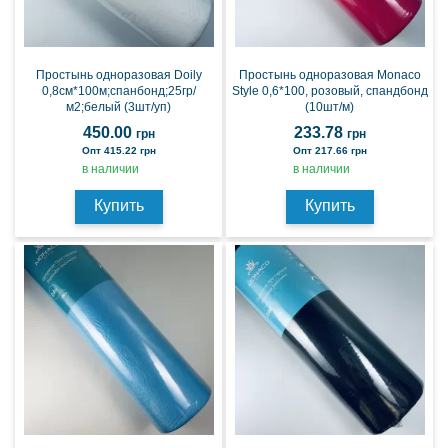
Простынь одноразовая Doily
Простынь одноразовая Monaco
0,8см*100м;спанбонд;25гр/
Style 0,6*100, розовый, спандбонд
м2;белый (3шт/уп)
(10шт/м)
450.00
233.78
грн
грн
Опт 415.22 грн
Опт 217.66 грн
в наличии
в наличии
Купить
Купить