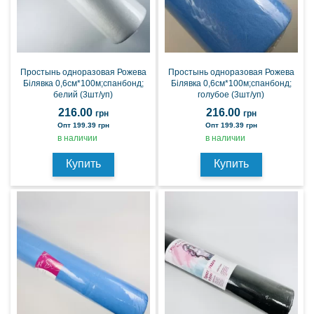
Простынь одноразовая Рожева
Простынь одноразовая Рожева
Білявка 0,6см*100м;спанбонд;
Білявка 0,6см*100м;спанбонд;
белий (3шт/уп)
голубое (3шт/уп)
216.00
216.00
грн
грн
Опт 199.39 грн
Опт 199.39 грн
в наличии
в наличии
Купить
Купить