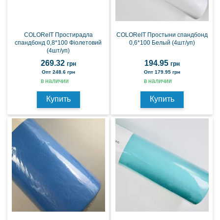
COLOReIT Простирадла
COLOReIT Простыни спандбонд
спандбонд 0,8*100 Фіолетовий
0,6*100 Белый (4шт/уп)
(4шт/уп)
269.32
194.95
грн
грн
Опт 248.6 грн
Опт 179.95 грн
в наличии
в наличии
Купить
Купить