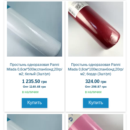
Простынь одноразовая Panni
Простынь одноразовая Panni
Mlada 0,6см*500м;спанбонд;20гр/
Mlada 0,8см*100м;спанбонд;20гр/
м2; белый (3шт/уп)
м2; бордо (3шт/уп)
1 235.50
324.00
грн
грн
Опт 1140.48 грн
Опт 298.87 грн
в наличии
в наличии
Купить
Купить